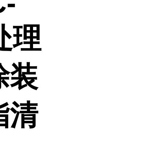
-
处理
涂装
脂清