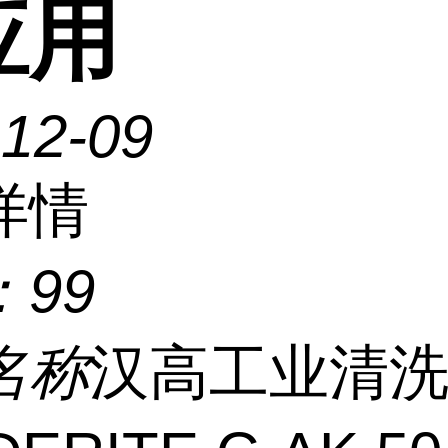
应用
-12-09
详情
：
99
名称
汉高工业清