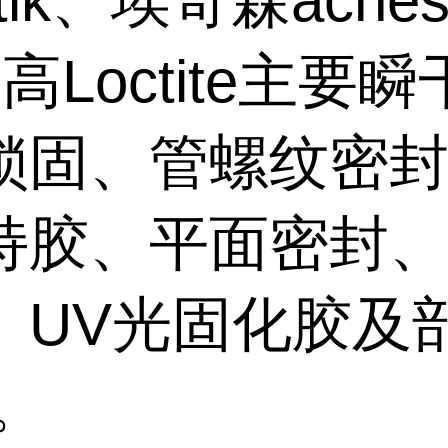
stik、埃奇森aches
高Loctite主要
锁固、管螺纹密
持胶、平面密封
、UV光固化胶及
。