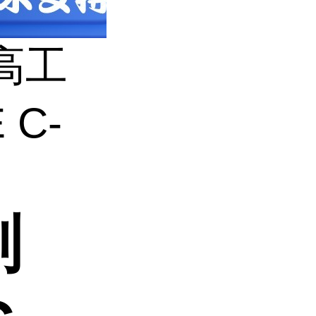
高工
 C-
剂