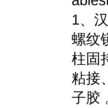
able
1、汉
螺纹
柱固
粘接
子胶 