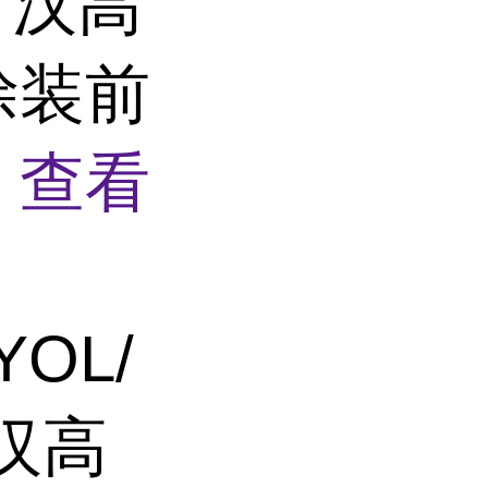
0 汉高
涂装前
用
查看
YOL/
E汉高