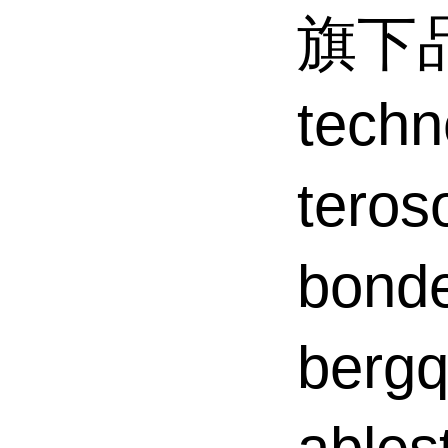
旗下品
tec
tero
bond
ber