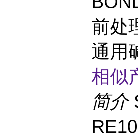
BOND
前处
通用
相似
简介
RE1