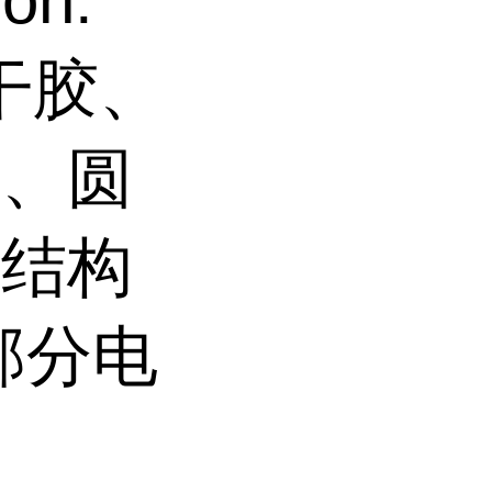
on.
瞬干胶、
封、圆
、结构
部分电