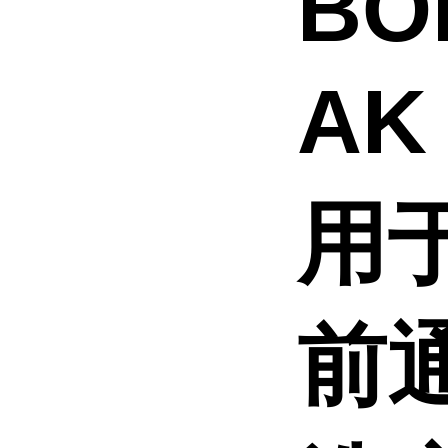
BO
AK
用
前