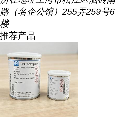
路（名企公馆）255弄259号6
楼
推荐产品