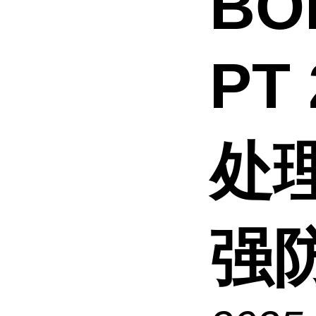
BO
PT
处
强