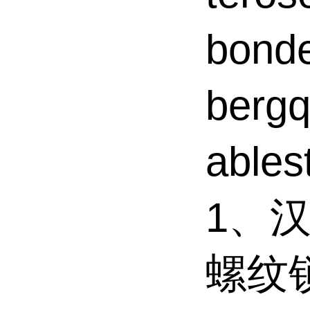
bond
ber
able
1、汉
螺纹