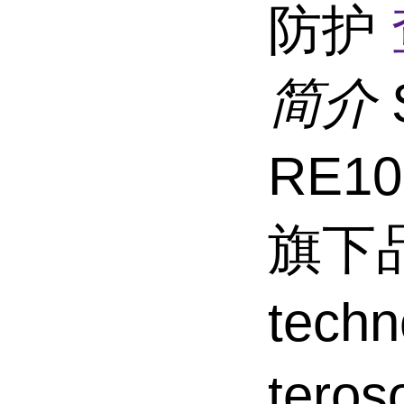
防护
简介
RE1
旗下品
tec
tero