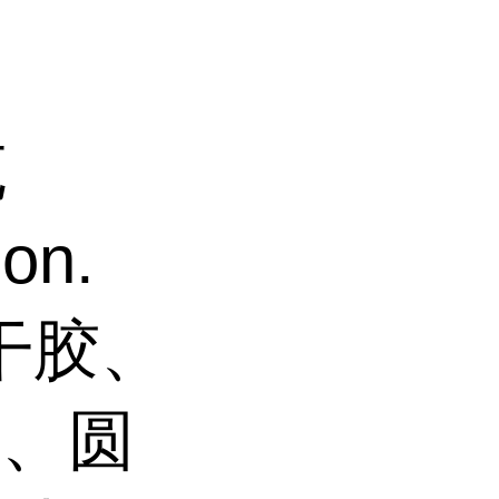
克
on.
瞬干胶、
封、圆