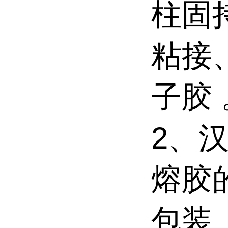
柱固
粘接
子胶 
2、汉
熔胶
包装