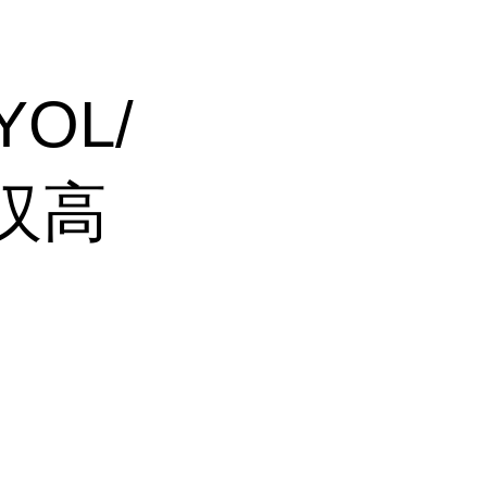
YOL/
E汉高
、