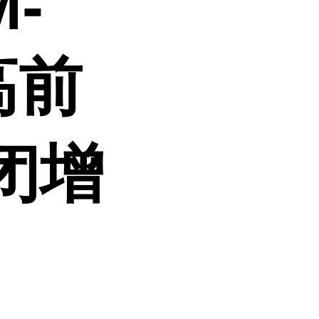
M-
汉高前
闭增