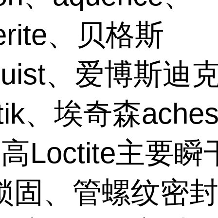
erite、贝格斯
gquist、爱博斯迪
stik、埃奇森aches
高Loctite主要
锁固、管螺纹密