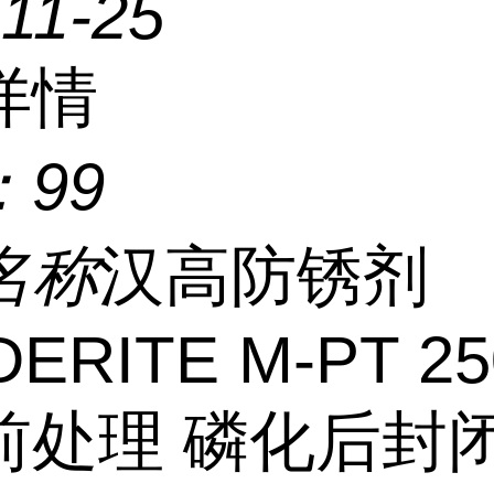
11-25
详情
：
99
名称
汉高防锈剂
ERITE M-PT 25
前处理 磷化后封