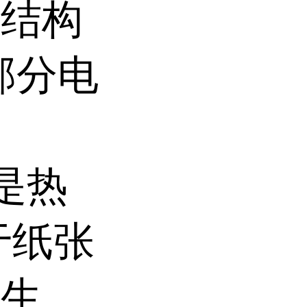
、结构
部分电
t是热
于纸张
卫生、