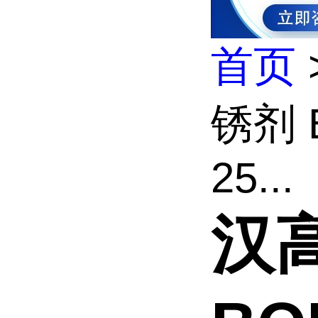
首页
锈剂 
25...
汉