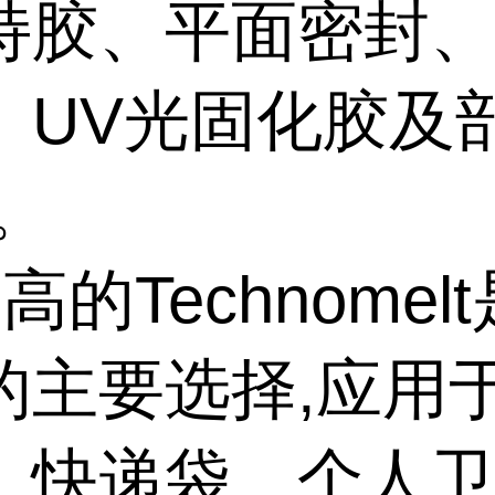
持胶、平面密封
、UV光固化胶及
。
高的Technomel
的主要选择,应用
、快递袋、个人