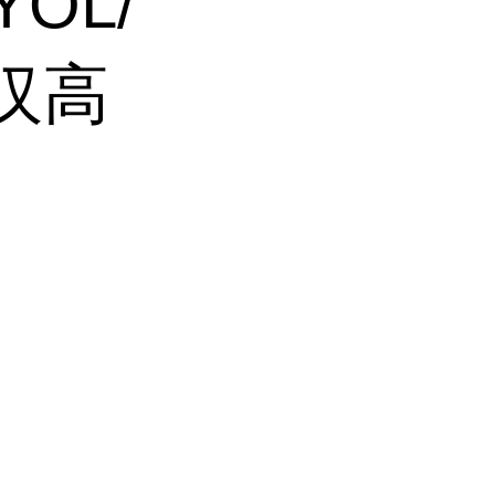
YOL/
E汉高
、