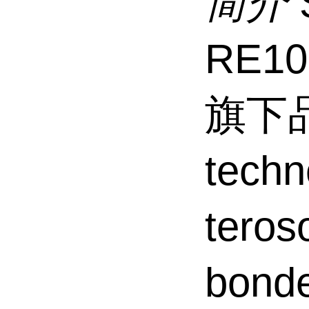
简介
RE1
旗下品
tec
tero
bond