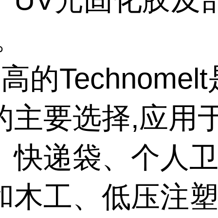
。
高的Technomel
的主要选择,应用
、快递袋、个人
和木工、低压注