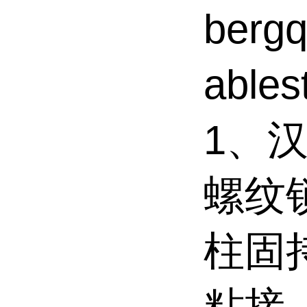
ber
able
1、汉
螺纹
柱固
粘接