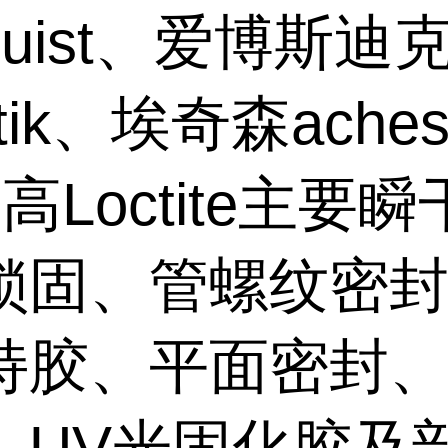
gquist、爱博斯迪
stik、埃奇森aches
高Loctite主要
锁固、管螺纹密
持胶、平面密封
、UV光固化胶及