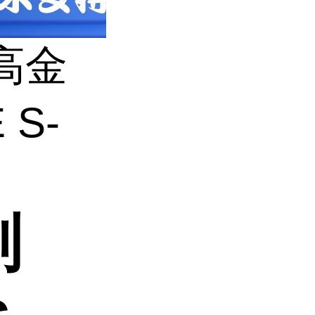
高金
 S-
剂