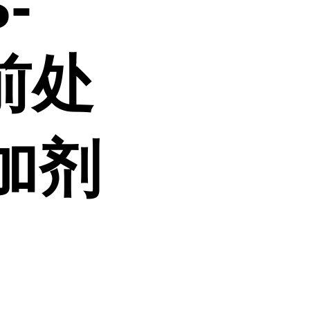
-
高前处
加剂