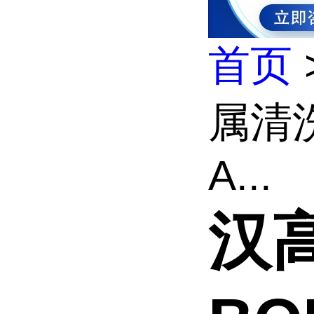
首页
属清洗
A...
汉