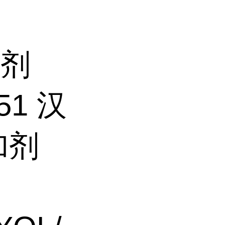
洗剂
51 汉
加剂