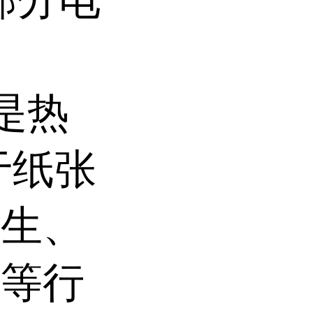
t是热
于纸张
卫生、
塑等行