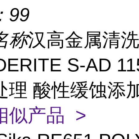
：
99
名称
汉高金属清
ERITE S-AD 11
处理 酸性缓蚀添
相似产品 >