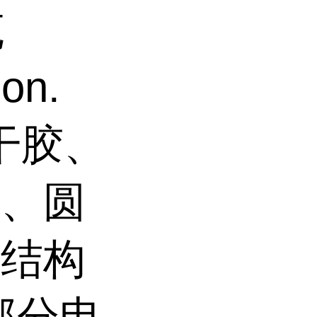
克
on.
瞬干胶、
封、圆
、结构
部分电