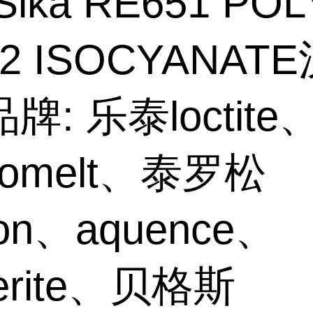
Sika RE651 POL
02 ISOCYANAT
牌: 乐泰loctite
hnomelt、泰罗松
son、aquence、
erite、贝格斯