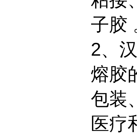
子胶 
2、汉
熔胶
包装
医疗