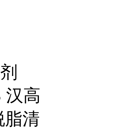
洗剂
S 汉高
脱脂清