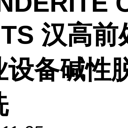
NDERITE C
 TS 汉高
业设备碱性
洗