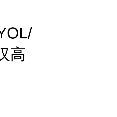
YOL/
E汉高
、