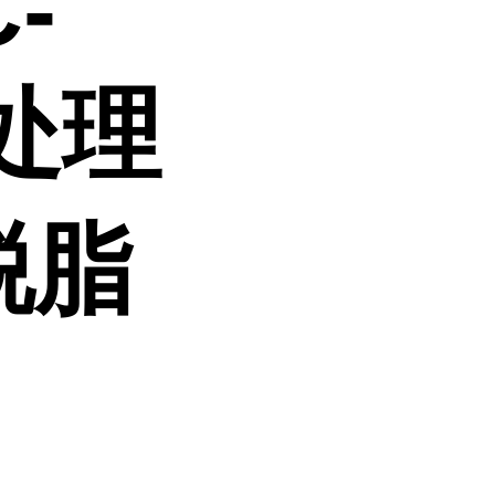
-
前处理
脱脂