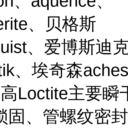
son、aquence、
erite、贝格斯
gquist、爱博斯迪
stik、埃奇森aches
高Loctite主要
锁固、管螺纹密