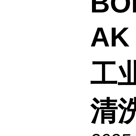
BO
AK
工
清