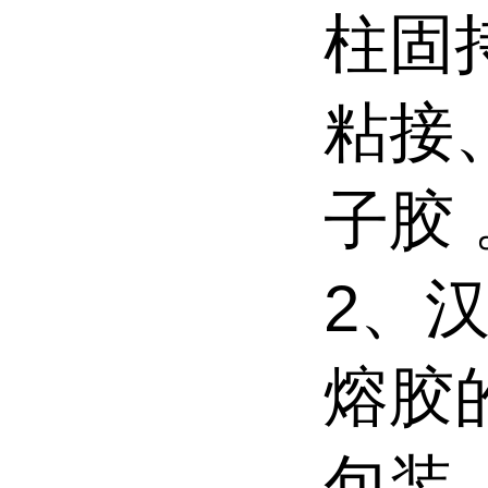
柱固
粘接
子胶 
2、汉
熔胶
包装