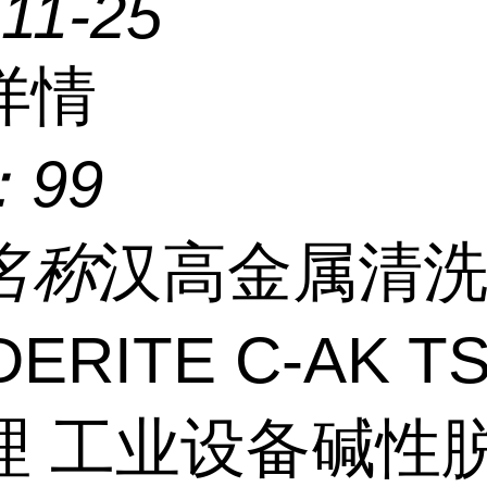
11-25
详情
：
99
名称
汉高金属清
ERITE C-AK T
理 工业设备碱性