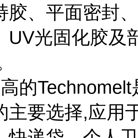
持胶、平面密封
、UV光固化胶及
。
高的Technomel
的主要选择,应用
、快递袋、个人