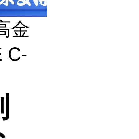
高金
 C-
剂