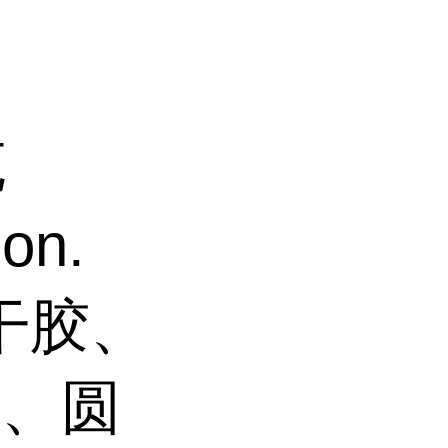
克
on.
瞬干胶、
封、圆