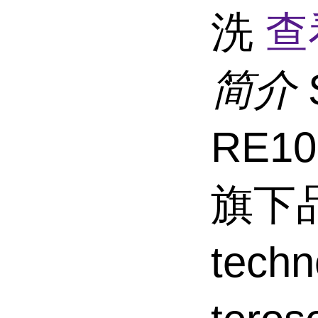
洗
查
简介
RE1
旗下品
tec