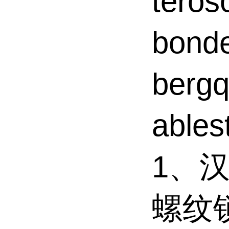
tero
bond
ber
able
1、汉
螺纹