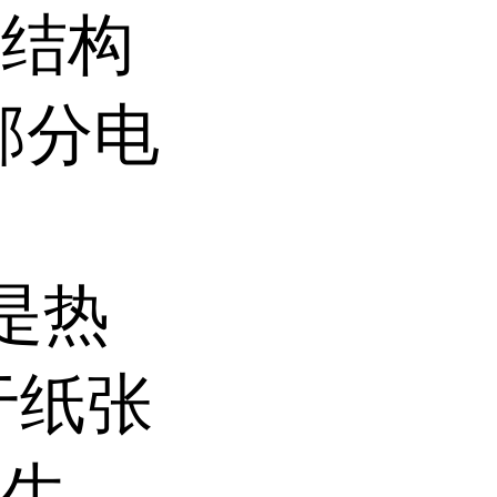
、结构
部分电
t是热
于纸张
卫生、