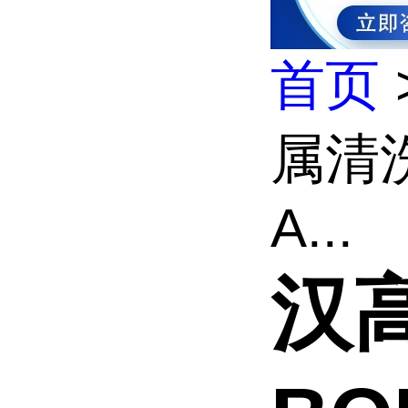
首页
属清洗
A...
汉