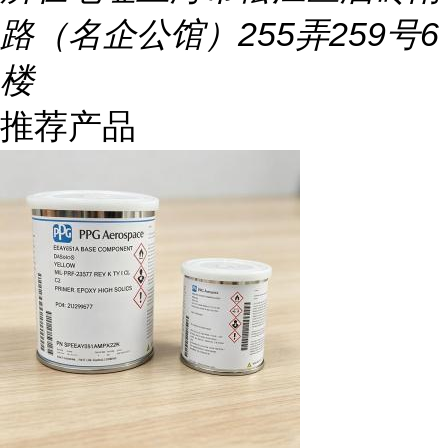
路（名企公馆）255弄259号6
楼
推荐产品