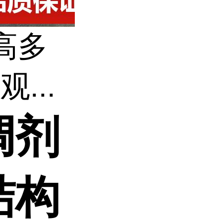
高多
...
调剂
结构