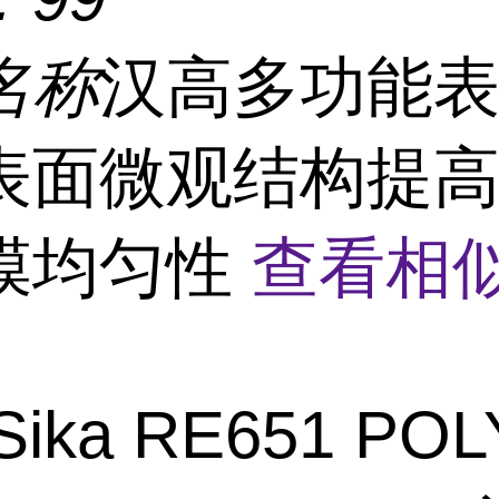
名称
汉高多功能
表面微观结构提
膜均匀性
查看相
Sika RE651 POL