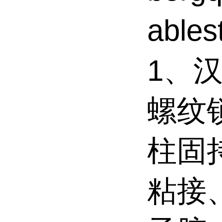
able
1、汉
螺纹
柱固
粘接