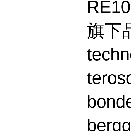
RE1
旗下品
tec
tero
bond
ber