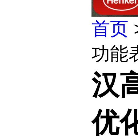
首页
功能
汉
优