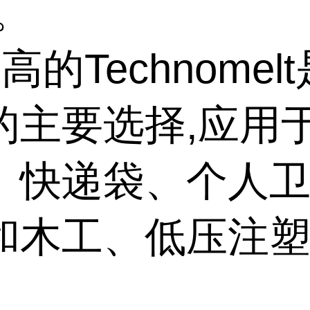
。
高的Technomel
的主要选择,应用
、快递袋、个人
和木工、低压注