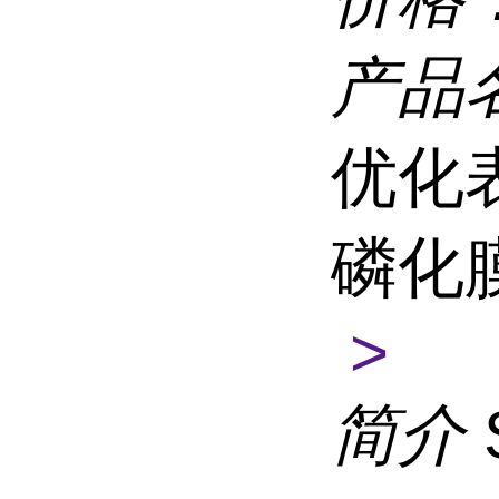
产品
优化
磷化
>
简介