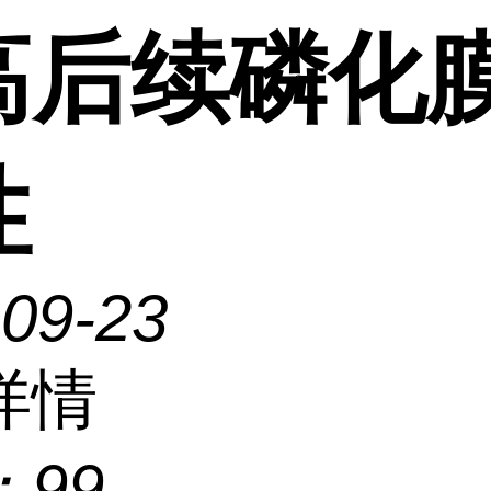
高后续磷化
性
-09-23
详情
：
99