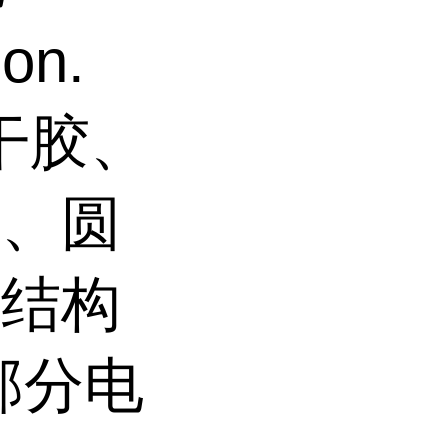
on.
瞬干胶、
封、圆
、结构
部分电