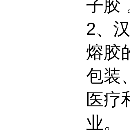
子胶 
2、汉
熔胶
包装
医疗
业。