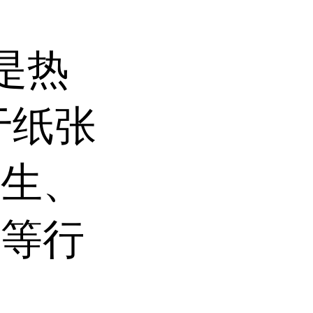
t是热
于纸张
卫生、
塑等行