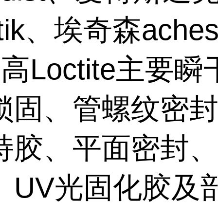
stik、埃奇森aches
高Loctite主要
锁固、管螺纹密
持胶、平面密封
、UV光固化胶及