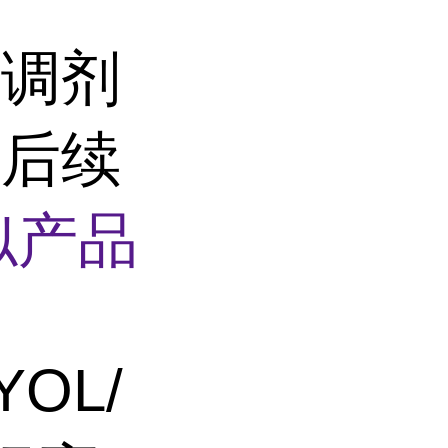
表调剂
高后续
似产品
YOL/