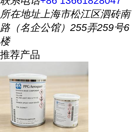
联系电话
+86 13661828047
所在地址
上海市松江区泗砖南
路（名企公馆）255弄259号6
楼
推荐产品