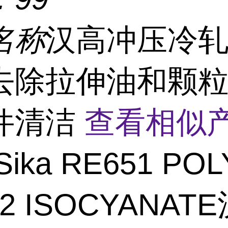
名称
汉高冲压冷
去除拉伸油和颗
件清洁
查看相似产
Sika RE651 POL
02 ISOCYANAT