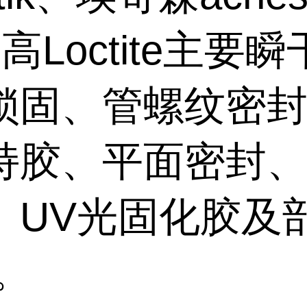
高Loctite主要
锁固、管螺纹密
持胶、平面密封
、UV光固化胶及
。