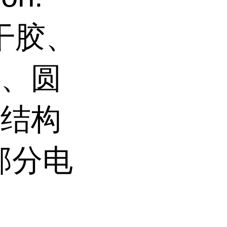
瞬干胶、
封、圆
、结构
部分电