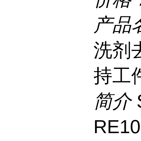
产品
洗剂
持工
简介
RE1