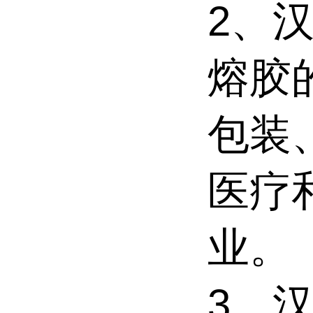
2、汉
熔胶
包装
医疗
业。
3、汉