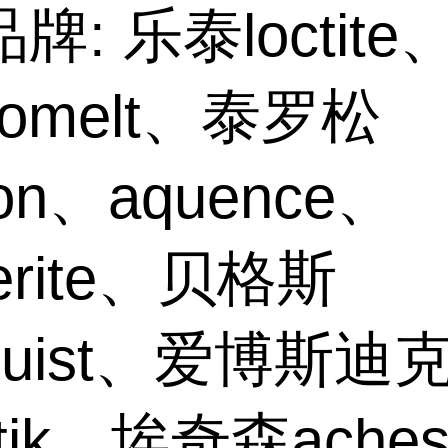
牌: 乐泰loctite
hnomelt、泰罗松
son、aquence、
erite、贝格斯
gquist、爱博斯迪
stik、埃奇森aches