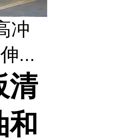
高冲
...
板清
油和