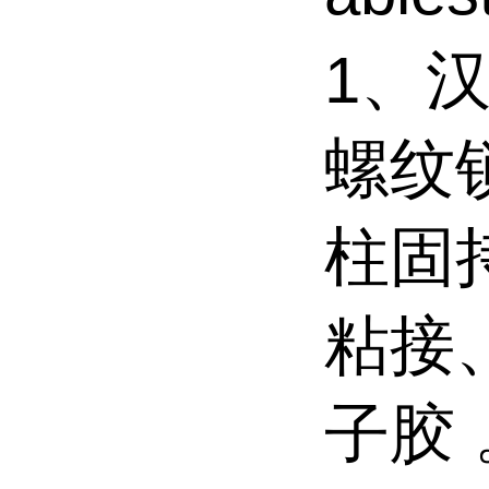
1、汉
螺纹
柱固
粘接
子胶 