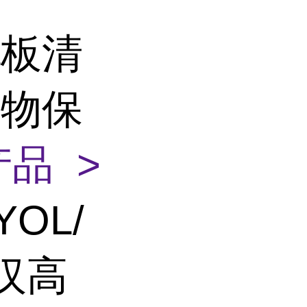
轧板清
粒物保
品 >
YOL/
E汉高