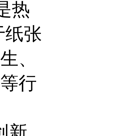
t是热
于纸张
卫生、
塑等行
是创新、