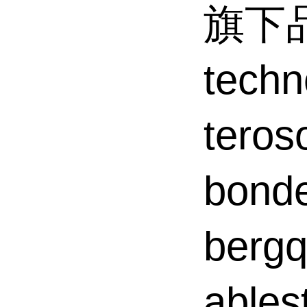
旗下品
tec
tero
bond
ber
able