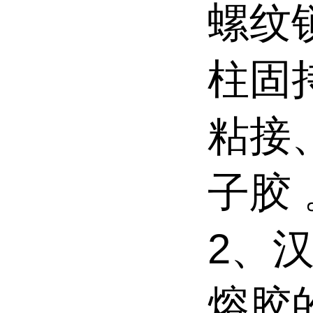
螺纹
柱固
粘接
子胶 
2、汉
熔胶