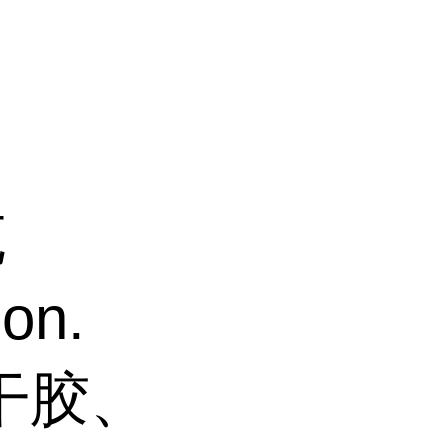
克
on.
瞬干胶、