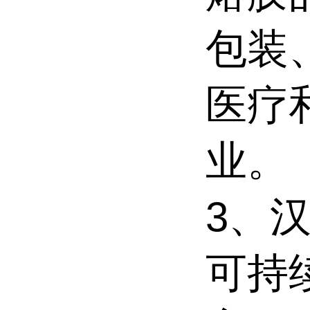
包装
医疗
业。
3、汉
可持