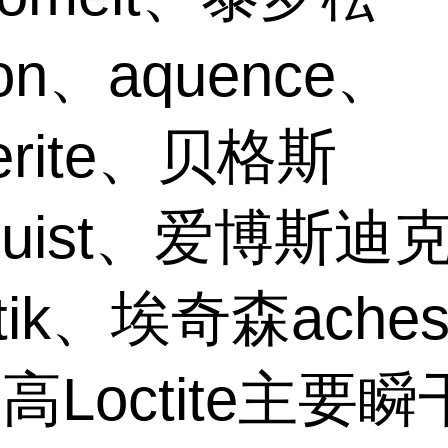
son、aquence、
erite、贝格斯
gquist、爱博斯迪
stik、埃奇森aches
高Loctite主要