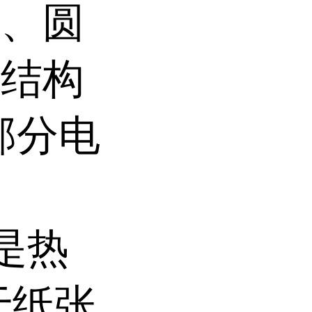
封、圆
、结构
部分电
t是热
于纸张