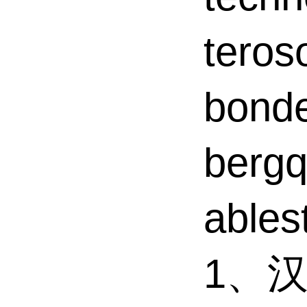
tero
bond
ber
able
1、汉