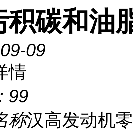
污积碳和油
-09-09
详情
：
99
名称
汉高发动机