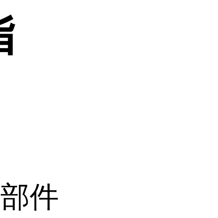
脂
零部件