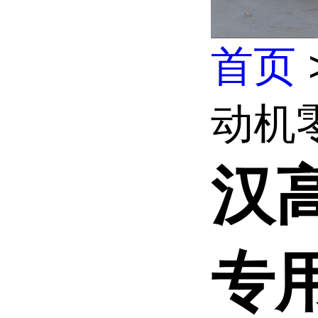
首页
动机
汉
专