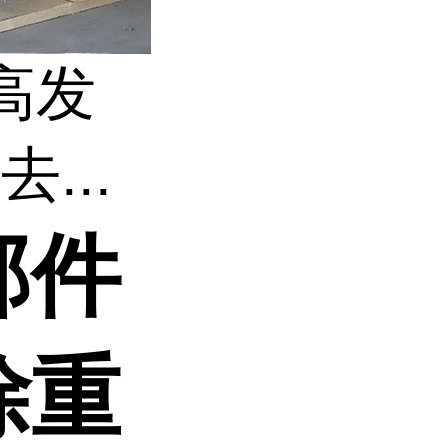
高发
...
部件
除重