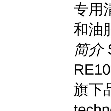
专用
和油
简介
RE1
旗下品
tec