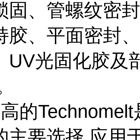
锁固、管螺纹密
持胶、平面密封
、UV光固化胶及
。
高的Technomel
的主要选择,应用