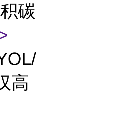
污积碳
>
YOL/
E汉高
、