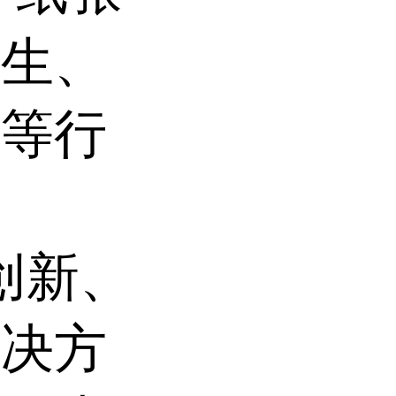
卫生、
塑等行
是创新、
解决方