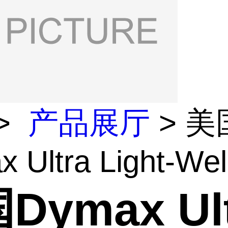
>
产品展厅
> 美
 Ultra Light-Weld
Dymax Ult