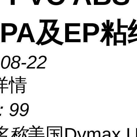
 PA及EP粘
-08-22
详情
：
99
名称
美国Dymax Ul