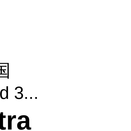
国
 3...
ra