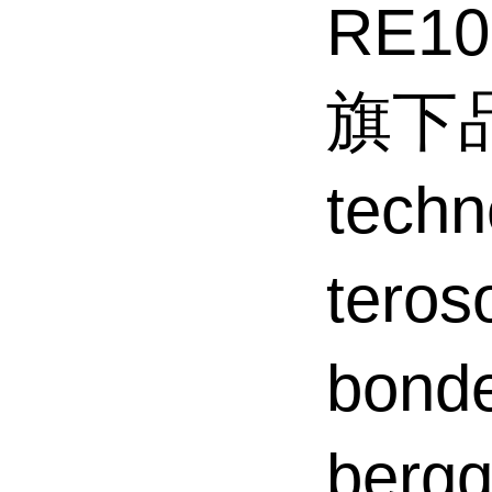
RE1
旗下品
tec
tero
bond
ber