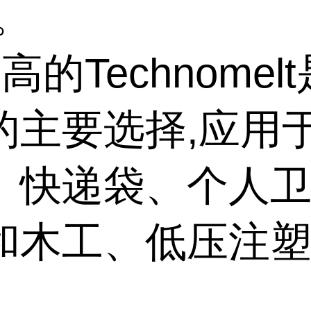
。
高的Technomel
的主要选择,应用
、快递袋、个人
和木工、低压注