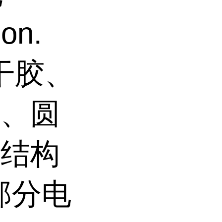
on.
瞬干胶、
封、圆
、结构
部分电