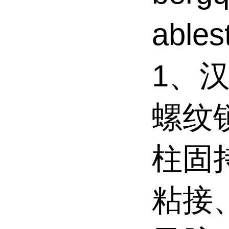
able
1、汉
螺纹
柱固
粘接