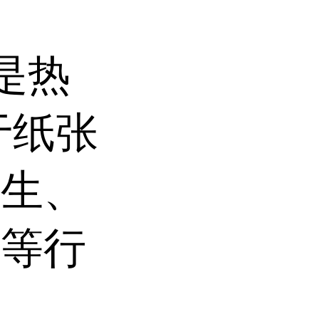
t是热
于纸张
卫生、
塑等行