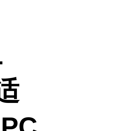
L
适
 PC