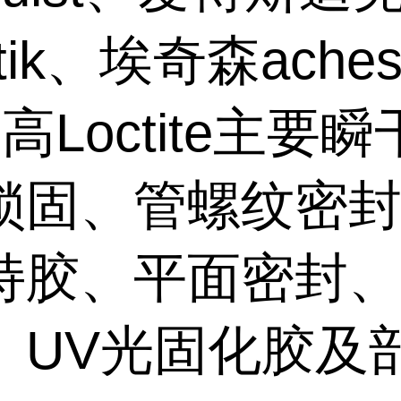
stik、埃奇森aches
高Loctite主要
锁固、管螺纹密
持胶、平面密封
、UV光固化胶及