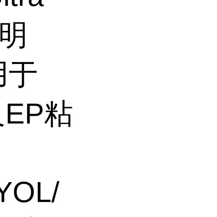
透明
用于
A及EP粘
YOL/