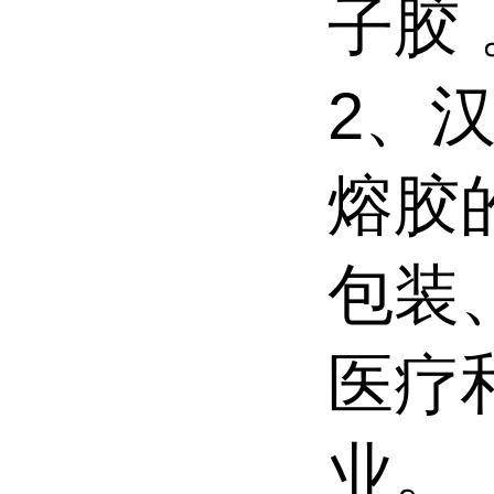
子胶 
2、汉
熔胶
包装
医疗
业。