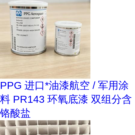
PPG 进口*油漆航空 / 军用涂
料 PR143 环氧底漆 双组分含
铬酸盐