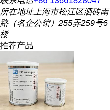
联系电话
+86 13661828047
所在地址
上海市松江区泗砖南
路（名企公馆）255弄259号6
楼
推荐产品