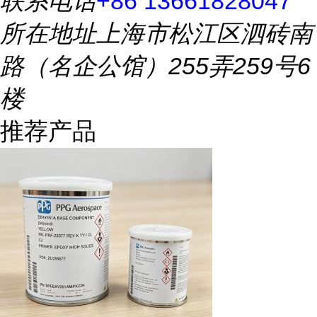
联系电话
+86 13661828047
所在地址
上海市松江区泗砖南
路（名企公馆）255弄259号6
楼
推荐产品