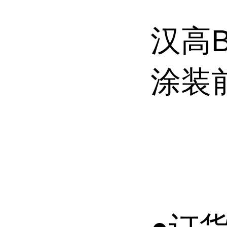
汉高B
涂装