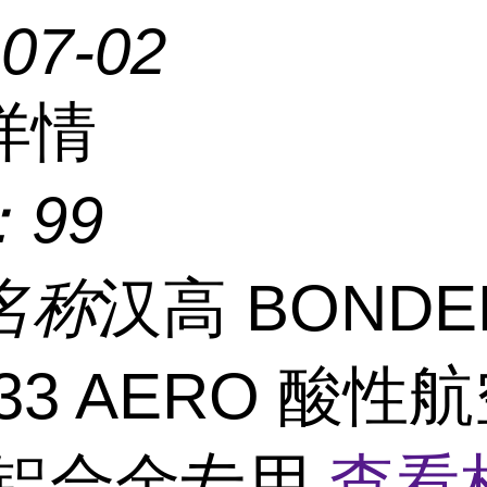
-07-02
详情
：
99
名称
汉高 BONDE
C 33 AERO 酸性
 铝合金专用
查看