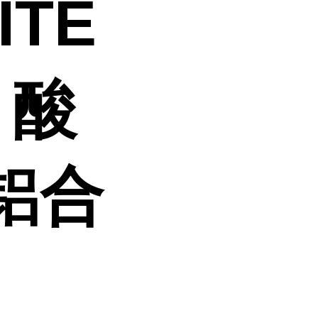
ITE
O 酸
铝合