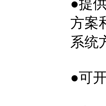
●提
方案
系统
●可