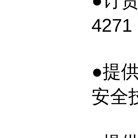
●订货
427
●提供
安全