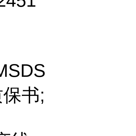
451
MSDS
保书;