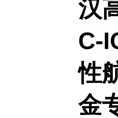
汉高
C-
性
金