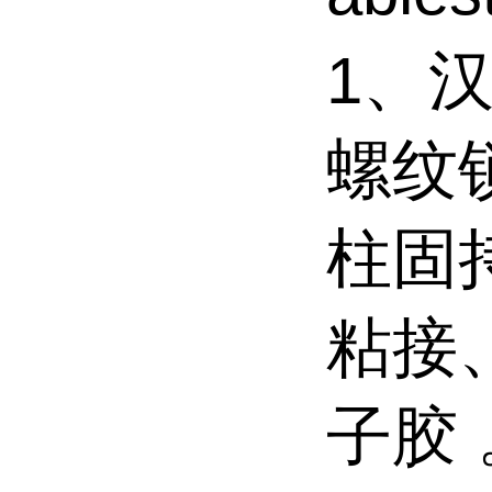
1、汉
螺纹
柱固
粘接
子胶 