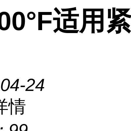
00°F适用
-04-24
详情
：
99