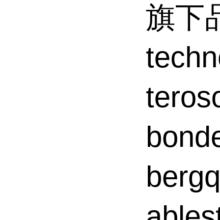
旗下品
tec
tero
bond
ber
able