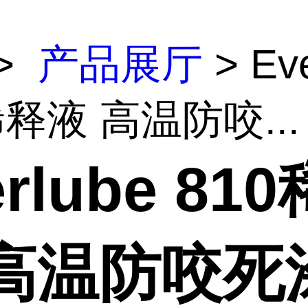
>
产品展厅
> Eve
稀释液 高温防咬...
erlube 81
 高温防咬死