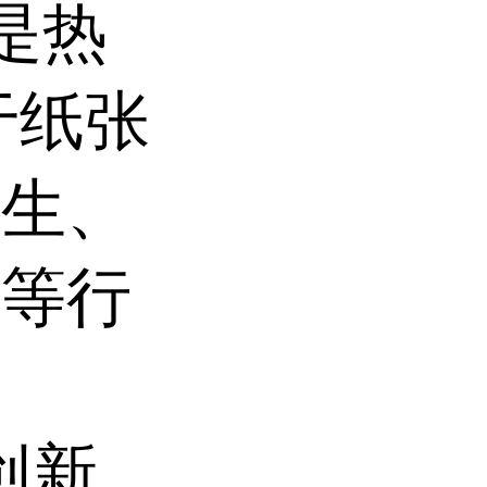
t是热
于纸张
卫生、
塑等行
是创新、