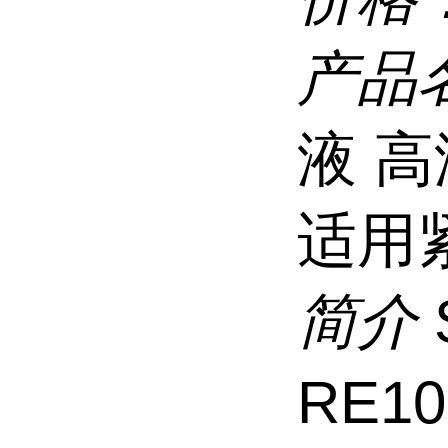
产品
液 高
适用
简介
RE1