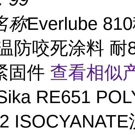
名称
Everlube 8
温防咬死涂料 耐80
紧固件
查看相似产
Sika RE651 POL
02 ISOCYANAT