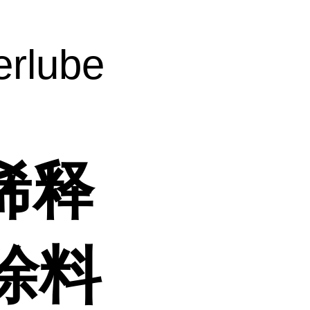
rlube
0稀释
涂料