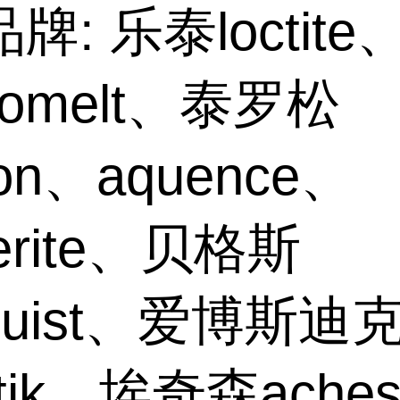
牌: 乐泰loctite
hnomelt、泰罗松
son、aquence、
erite、贝格斯
gquist、爱博斯迪
stik、埃奇森aches