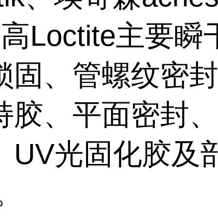
高Loctite主要
锁固、管螺纹密
持胶、平面密封
、UV光固化胶及
。