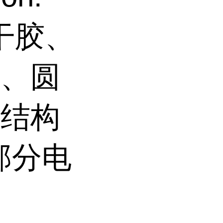
瞬干胶、
封、圆
、结构
部分电