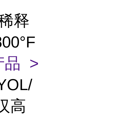
10稀释
0°F
品 >
YOL/
E汉高