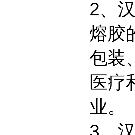
2、汉
熔胶
包装
医疗
业。
3、汉