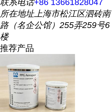
联系电话
+86 13661828047
所在地址
上海市松江区泗砖南
路（名企公馆）255弄259号6
楼
推荐产品