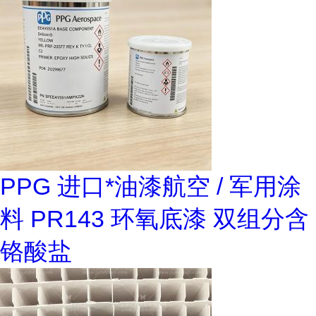
PPG 进口*油漆航空 / 军用涂
料 PR143 环氧底漆 双组分含
铬酸盐