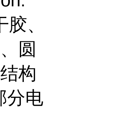
on.
瞬干胶、
封、圆
、结构
部分电