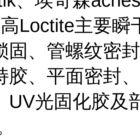
stik、埃奇森aches
高Loctite主要
锁固、管螺纹密
持胶、平面密封
、UV光固化胶及
。