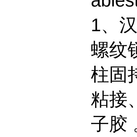
able
1、汉
螺纹
柱固
粘接
子胶 