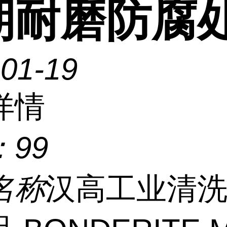
期耐磨防腐
-01-19
详情
：
99
名称
汉高工业清