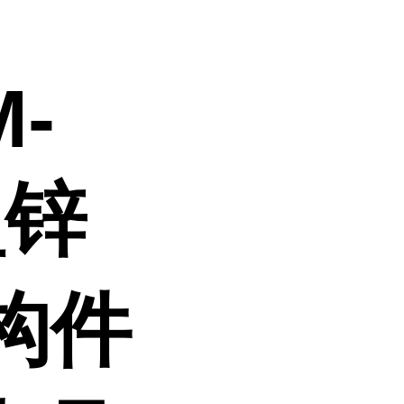
M-
型锌
构件