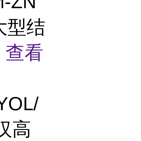
-ZN
 大型结
理
查看
YOL/
E汉高