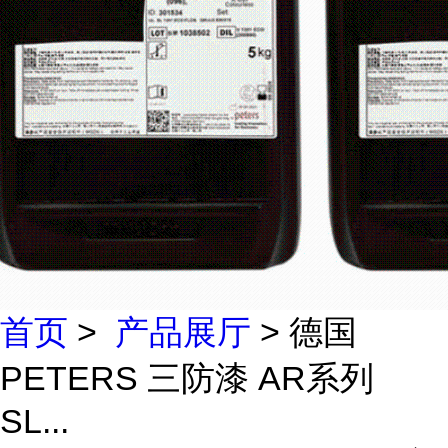
首页
>
产品展厅
> 德国
PETERS 三防漆 AR系列
SL...