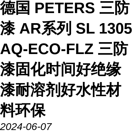
德国 PETERS 三防
漆 AR系列 SL 1305
AQ-ECO-FLZ 三防
漆固化时间好绝缘
漆耐溶剂好水性材
料环保
2024-06-07