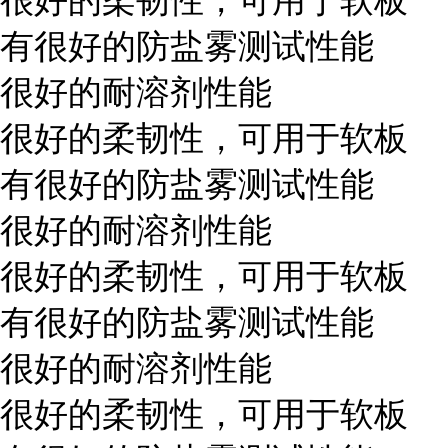
很好的柔韧性，可用于软板
有很好的防盐雾测试性能
很好的耐溶剂性能
很好的柔韧性，可用于软板
有很好的防盐雾测试性能
很好的耐溶剂性能
很好的柔韧性，可用于软板
有很好的防盐雾测试性能
很好的耐溶剂性能
很好的柔韧性，可用于软板