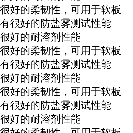
很好的柔韧性，可用于软板
有很好的防盐雾测试性能
很好的耐溶剂性能
很好的柔韧性，可用于软板
有很好的防盐雾测试性能
很好的耐溶剂性能
很好的柔韧性，可用于软板
有很好的防盐雾测试性能
很好的耐溶剂性能
很好的柔韧性，可用于软板