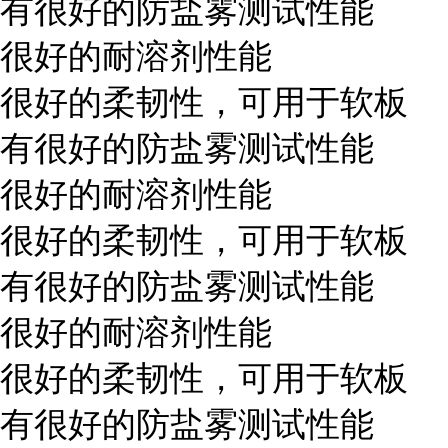
有很好的防盐雾测试性能
很好的耐溶剂性能
很好的柔韧性，可用于软板
有很好的防盐雾测试性能
很好的耐溶剂性能
很好的柔韧性，可用于软板
有很好的防盐雾测试性能
很好的耐溶剂性能
很好的柔韧性，可用于软板
有很好的防盐雾测试性能