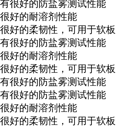
有很好的防盐雾测试性能
很好的耐溶剂性能
很好的柔韧性，可用于软板
有很好的防盐雾测试性能
很好的耐溶剂性能
很好的柔韧性，可用于软板
有很好的防盐雾测试性能
有很好的防盐雾测试性能
很好的耐溶剂性能
很好的柔韧性，可用于软板